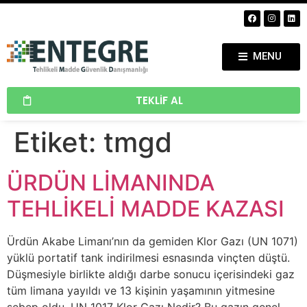
MENU
TEKLIF AL
Etiket:
tmgd
ÜRDÜN LİMANINDA
TEHLİKELİ MADDE KAZASI
Ürdün Akabe Limanı’nın da gemiden Klor Gazı (UN 1071)
yüklü portatif tank indirilmesi esnasında vinçten düştü.
Düşmesiyle birlikte aldığı darbe sonucu içerisindeki gaz
tüm limana yayıldı ve 13 kişinin yaşamının yitmesine
sebep oldu. UN 1017 Klor Gazı Nedir? Bu gazın genel