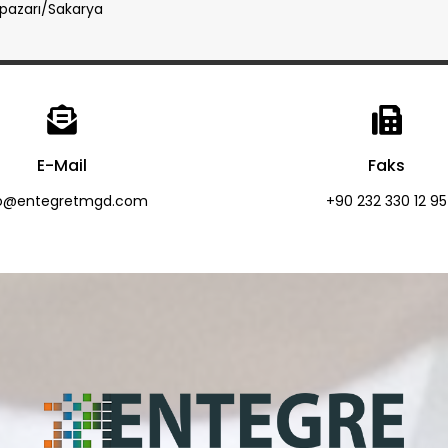
dapazarı/Sakarya
E-Mail
Faks
fo@entegretmgd.com
+90 232 330 12 95