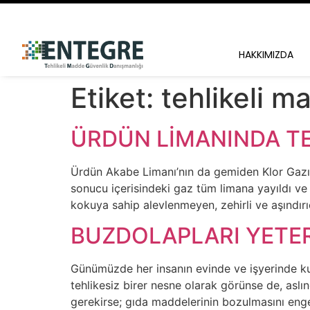
HAKKIMIZDA
Etiket:
tehlikeli m
ÜRDÜN LİMANINDA TE
Ürdün Akabe Limanı’nın da gemiden Klor Gazı (
sonucu içerisindeki gaz tüm limana yayıldı ve
kokuya sahip alevlenmeyen, zehirli ve aşındırıc
BUZDOLAPLARI YETE
Günümüzde her insanın evinde ve işyerinde kul
tehlikesiz birer nesne olarak görünse de, asl
gerekirse; gıda maddelerinin bozulmasını enge