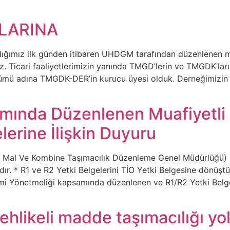
LARINA
ığımız ilk günden itibaren UHDGM tarafından düzenlenen mev
iz. Ticari faaliyetlerimizin yanında TMGD’lerin ve TMGDK’lar
özümü adına TMGDK-DER’in kurucu üyesi olduk. Derneğimizin fa
amında Düzenlenen Muafiyetl
elerine İlişkin Duyuru
 Mal Ve Kombine Taşımacılık Düzenleme Genel Müdürlüğü)
. * R1 ve R2 Yetki Belgelerini TİO Yetki Belgesine dönüştür
itimi Yönetmeliği kapsamında düzenlenen ve R1/R2 Yetki Belg
tehlikeli madde taşımacılığı yo