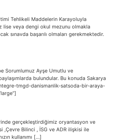
imi Tehlikeli Maddelerin Karayoluyla
z lise veya dengi okul mezunu olmakla
acak sınavda başarılı olmaları gerekmektedir.
ube Sorumlumuz Ayşe Umutlu ve
 paylaşımlarda bulundular. Bu konuda Sakarya
entegre-tmgd-danismanlik-satsoda-bir-araya-
large”]
lerinde gerçekleştirdiğimiz oryantasyon ve
Çevre Bilinci , İSG ve ADR ilişkisi ile
ızın kullanımı […]