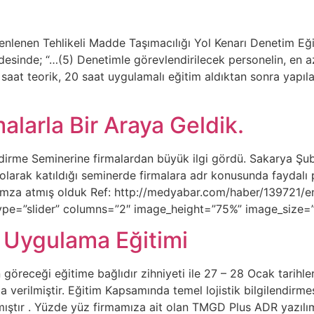
nlenen Tehlikeli Madde Taşımacılığı Yol Kenarı Denetim Eğit
sinde; “…(5) Denetimle görevlendirilecek personelin, en a
saat teorik, 20 saat uygulamalı eğitim aldıktan sonra yapıl
larla Bir Araya Geldik.
dirme Seminerine firmalardan büyük ilgi gördü. Sakarya Ş
olarak katıldığı seminerde firmalara adr konusunda faydalı
e imza atmış olduk Ref: http://medyabar.com/haber/139721/
type=”slider” columns=”2″ image_height=”75%” image_size=”
Uygulama Eğitimi
ın göreceği eğitime bağlıdır zihniyeti ile 27 – 28 Ocak tarih
rilmiştir. Eğitim Kapsamında temel lojistik bilgilendirmesi ,
lmıştır . Yüzde yüz firmamıza ait olan TMGD Plus ADR yazılım