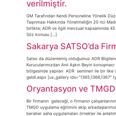
verilmiştir.
GM Tarafından Kendi Personeline Yönelik Düze
Taşınması Hakkında Yönetmeliğin 20 nci Madde
birlikte; ADR ve ilgili mevzuat kapsamında 45 
Söz konusu […]
Sakarya SATSO’da Firma
Satso da düzenlemiş olduğumuz ADR Bilgilen
Kurucularımızdan Anıl Aşkın Beyin konuşmacı 
bölgesinde yapılan ADR semineri ile bir ilk
geldi.aspx [ux_gallery ids=”1365,1366,1367″ 
Oryantasyon ve TMGD 
Bir firmanın geleceği, o firmanın çalışanların
TMGD uygulama eğitimini ekip arkadaşlarımıza ve
beraber saha uygulamaları örnekler ile anlatı