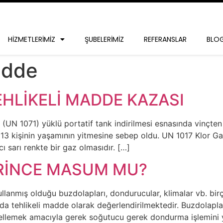
HIZMETLERIMIZ
ŞUBELERIMIZ
REFERANSLAR
BLO
adde
HLİKELİ MADDE KAZASI
UN 1071) yüklü portatif tank indirilmesi esnasında vinçten 
 13 kişinin yaşamının yitmesine sebep oldu. UN 1017 Klor Gaz
ı sarı renkte bir gaz olmasıdır. […]
RİNCE MASUM MU?
lanmış olduğu buzdolapları, dondurucular, klimalar vb. bir
ında tehlikeli madde olarak değerlendirilmektedir. Buzdolap
llemek amacıyla gerek soğutucu gerek dondurma işlemini yap